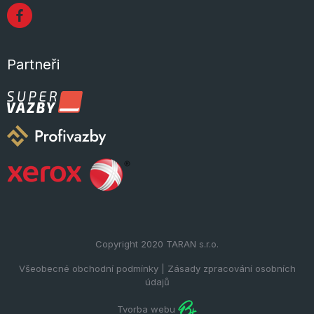
Partneři
Copyright 2020
TARAN s.r.o.
Všeobecné obchodní podmínky
|
Zásady zpracování osobních
údajů
Tvorba webu