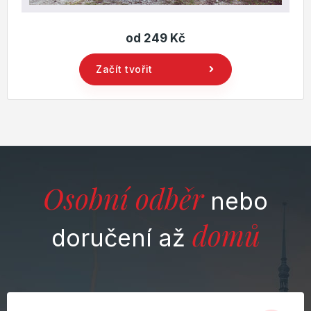
od 249 Kč
Začít tvořit
Osobní odběr
nebo
domů
doručení až