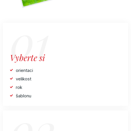
01
Vyberte si
orientaci
velikost
rok
šablonu
02