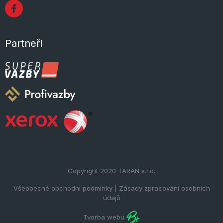
Partneři
Copyright 2020
TARAN s.r.o.
Všeobecné obchodní podmínky
|
Zásady zpracování osobních
údajů
Tvorba webu